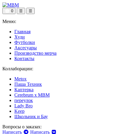
0
☰
☰
Меню:
Главная
Худи
Футболки
Аксесуары
Производство мерча
Контакты
Коллаборации:
Metox
Паша Техник
Каптерка
Cerebrum x MBM
переулок
Lady Bro
Keep
Школьник и Бау
Вопросы о заказах:
Написать
Написать