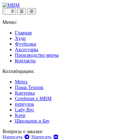
0
☰
☰
Меню:
Главная
Худи
Футболки
Аксесуары
Производство мерча
Контакты
Коллаборации:
Metox
Паша Техник
Каптерка
Cerebrum x MBM
переулок
Lady Bro
Keep
Школьник и Бау
Вопросы о заказах:
Написать
Написать